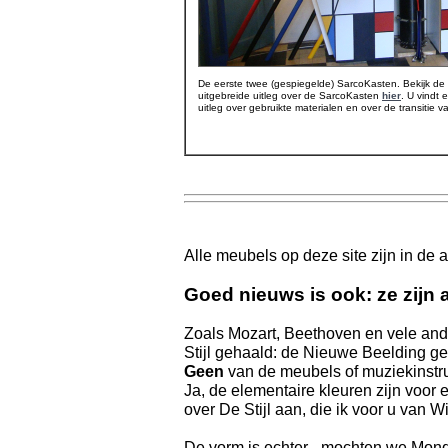
De eerste twee (gespiegelde) SarcoKasten. Bekijk de 
uitgebreide uitleg over de SarcoKasten
hier
. U vindt 
uitleg over gebruikte materialen en over de transitie v
Alle meubels op deze site zijn in de
Goed nieuws is ook: ze zijn 
Zoals Mozart, Beethoven en vele ande
Stijl gehaald: de Nieuwe Beelding 
Geen
van de meubels of muziekinstrum
Ja, de elementaire kleuren zijn voor e
over De Stijl aan, die ik voor u van W
De vorm is echter - mochten we Mond