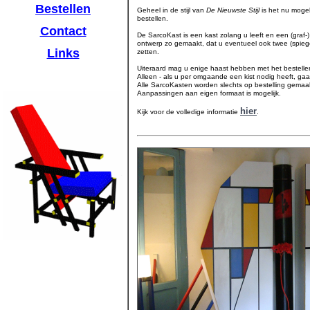
Bestellen
Geheel in de stijl van
De Nieuwste Stijl
is het nu mogel
bestellen.
Contact
De SarcoKast is een kast zolang u leeft en een (graf-)
ontwerp zo gemaakt, dat u eventueel ook twee (spieg
Links
zetten.
Uiteraard mag u enige haast hebben met het bestelle
Alleen - als u per omgaande een kist nodig heeft, gaat
Alle SarcoKasten worden slechts op bestelling gemaa
Aanpassingen aan eigen formaat is mogelijk.
hier
Kijk voor de volledige informatie
.