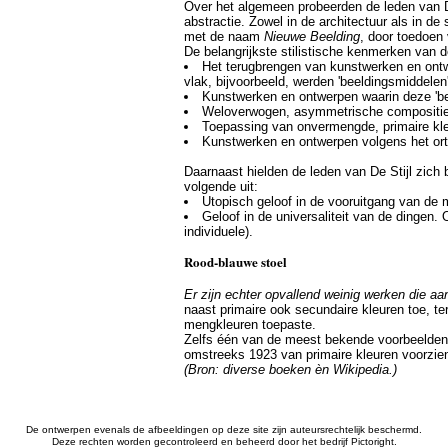
Over het algemeen probeerden de leden van D
abstractie. Zowel in de architectuur als in 
met de naam
Nieuwe Beelding
, door toedoen
De belangrijkste stilistische kenmerken van d
Het terugbrengen van kunstwerken en ontwe
vlak, bijvoorbeeld, werden 'beeldingsmiddele
Kunstwerken en ontwerpen waarin deze 'bee
Weloverwogen, asymmetrische compositie
Toepassing van onvermengde, primaire kleur
Kunstwerken en ontwerpen volgens het orthog
Daarnaast hielden de leden van De Stijl zich 
volgende uit:
Utopisch geloof in de vooruitgang van de 
Geloof in de universaliteit van de dingen. 
individuele).
Rood-blauwe stoel
Er zijn echter opvallend weinig werken die a
naast primaire ook secundaire kleuren toe, te
mengkleuren toepaste.
Zelfs één van de meest bekende voorbeelden v
omstreeks 1923 van primaire kleuren voorzie
(Bron: diverse boeken èn Wikipedia.)
De ontwerpen evenals de afbeeldingen op deze site zijn auteursrechtelijk beschermd.
Deze rechten worden gecontroleerd en beheerd door het bedrijf Pictoright.