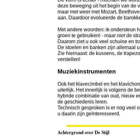
deze beweging uit het begin van de 
maar met weer met Mozart, Beethoven
aan. Daardoor evolueerde de barokke 
Met andere woorden: ik ondersteun h
groen te gebruiken! - maar
niet
de str
Daarom ziet u ook veel schuine en t
De stoelen en banken zijn allemaal 
Zie hiernaast: de kussens, de trapez
verstellen!
Muziekinstrumenten
Ook het klavecimbel en het klavichord 
uiterlijk. Het innerlijk is volgens de
hybride combinatie van oud, nieuw en
de geschiedenis leren.
Technisch gesproken is er nog veel ov
u daarin zijn geïnteresseerd.
Achtergrond over De Stijl